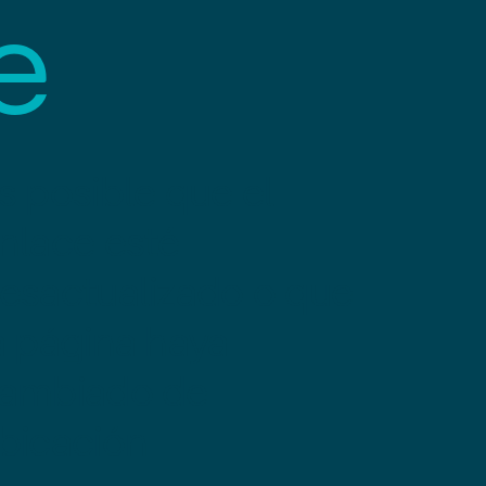
e
s posible que el
nlace esté
esactualizado o que
a página haya
ambiado de
bicación