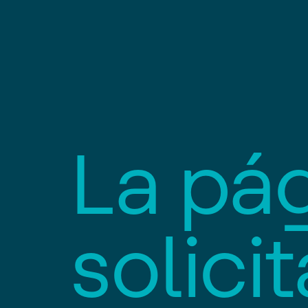
L
a
p
á
s
o
l
i
c
i
t