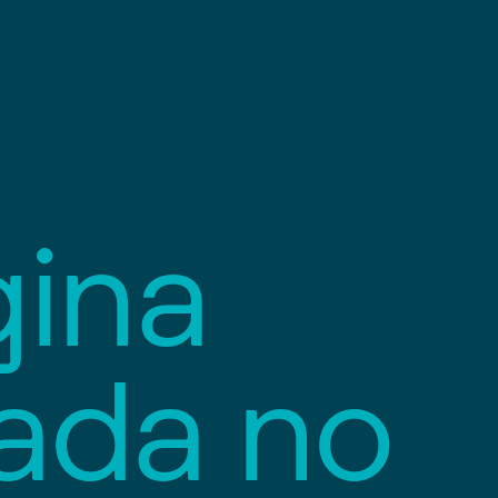
g
i
n
a
a
d
a
n
o