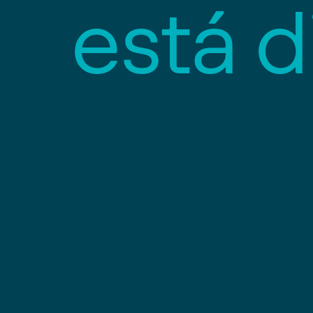
e
s
t
á
d