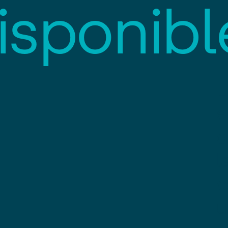
i
s
p
o
n
i
b
l
E
e
d
l
c
u