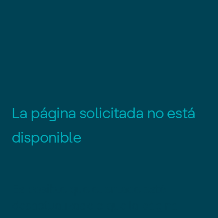
L
a
p
á
g
i
n
a
s
o
l
i
c
i
t
a
d
a
n
o
e
s
t
á
d
i
s
p
o
n
i
b
l
e
Es posible que el enlace esté
desactualizado o que la página