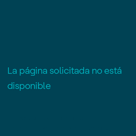
L
a
p
á
g
i
n
a
s
o
l
i
c
i
t
a
d
a
n
o
e
s
t
á
d
i
s
p
o
n
i
b
l
e
Es posible que el enlace esté
desactualizado o que la página