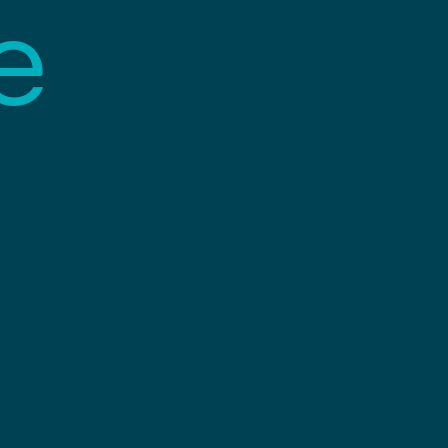
e
s posible que el
nlace esté
esactualizado o que
a página haya
ambiado de
bicación