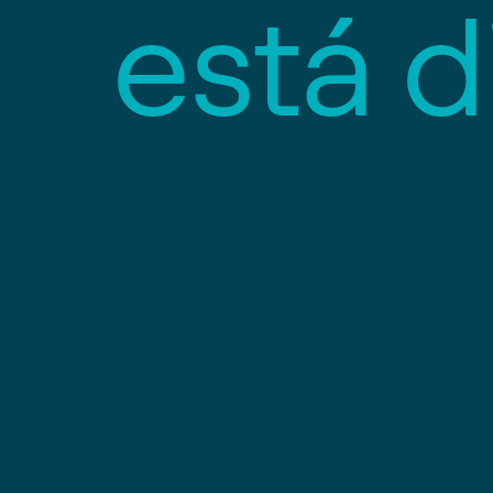
e
s
t
á
d