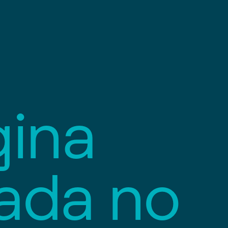
g
i
n
a
a
d
a
n
o