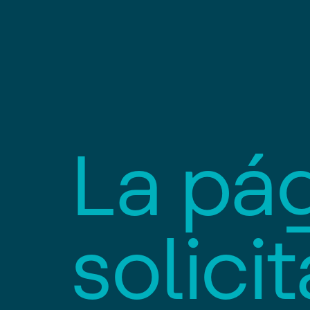
L
a
p
á
s
o
l
i
c
i
t