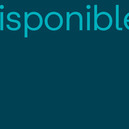
i
s
p
o
n
i
b
l
E
e
d
l
c
u