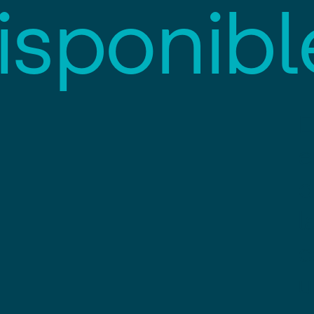
i
s
p
o
n
i
b
l
E
e
d
l
c
u