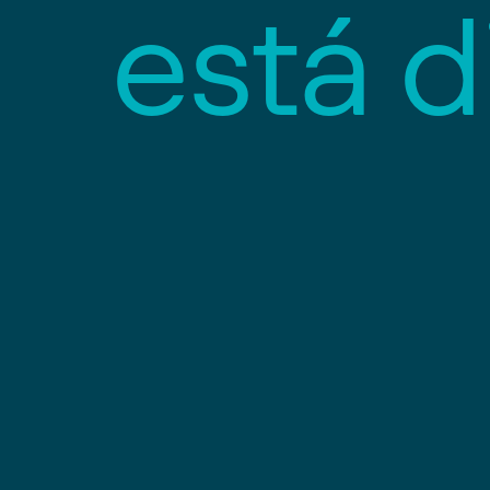
e
s
t
á
d