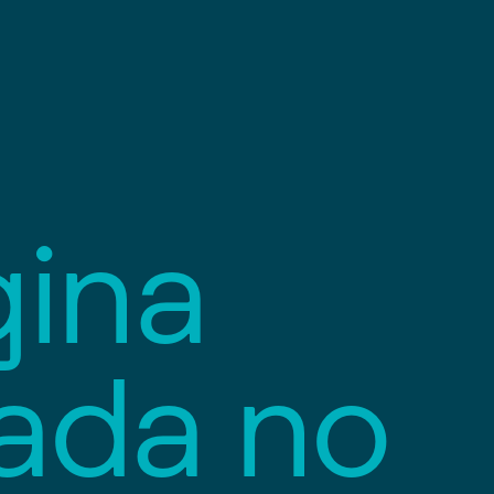
g
i
n
a
a
d
a
n
o