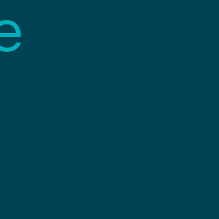
e
s posible que el
nlace esté
esactualizado o que
a página haya
ambiado de
bicación