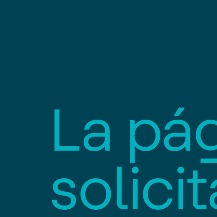
L
a
p
á
s
o
l
i
c
i
t