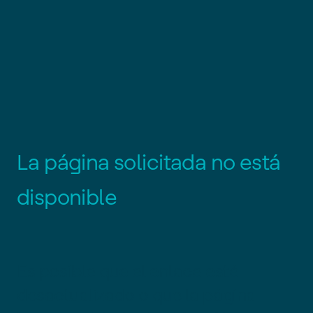
L
a
p
á
g
i
n
a
s
o
l
i
c
i
t
a
d
a
n
o
e
s
t
á
d
i
s
p
o
n
i
b
l
e
Es posible que el enlace esté
desactualizado o que la página