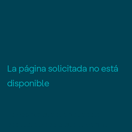
L
a
p
á
g
i
n
a
s
o
l
i
c
i
t
a
d
a
n
o
e
s
t
á
d
i
s
p
o
n
i
b
l
e
Es posible que el enlace esté
desactualizado o que la página