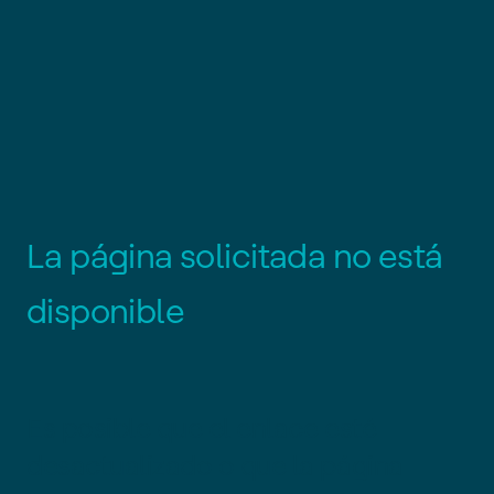
L
a
p
á
g
i
n
a
s
o
l
i
c
i
t
a
d
a
n
o
e
s
t
á
d
i
s
p
o
n
i
b
l
e
Es posible que el enlace esté
desactualizado o que la página